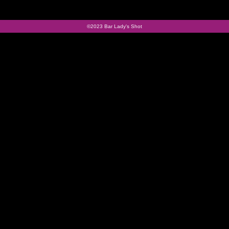
©2023 Bar Lady's Shot