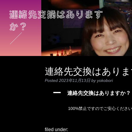
連絡先交換はあります
か？
連絡先交換はありま
Posted
2023年11月13日
by
yokobori
A
連絡先交換はありますか？
100%禁止ですのでご安心くださ
filed under: